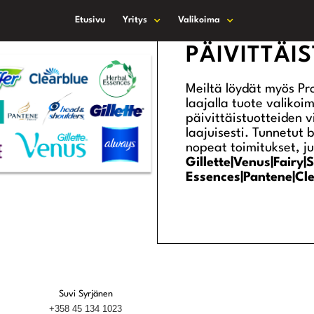
Etusivu
Yritys
Valikoima
PÄIVITTÄI
Meiltä löydät myös P
laajalla tuote valikoi
päivittäistuotteiden v
laajuisesti. Tunnetut 
nopeat toimitukset, ju
Gillette|Venus|Fair
Essences|Pantene|Cl
Suvi Syrjänen
+358 45 134 1023