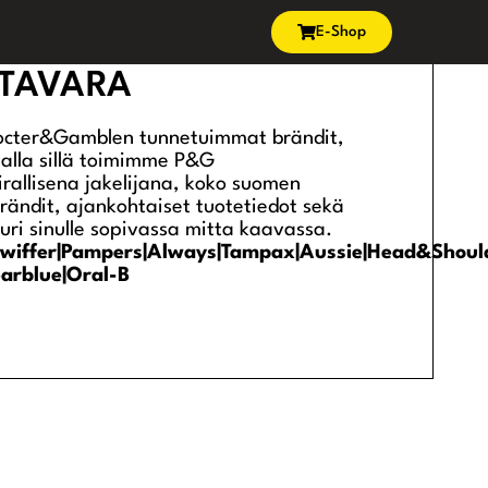
E-Shop
STAVARA
rocter&Gamblen tunnetuimmat brändit,
malla sillä toimimme P&G
irallisena jakelijana, koko suomen
brändit, ajankohtaiset tuotetiedot sekä
uri sinulle sopivassa mitta kaavassa.
y|Swiffer|Pampers|Always|Tampax|Aussie|Head&Shoul
earblue|Oral-B