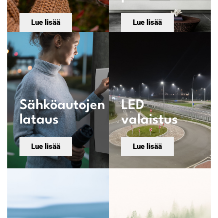
Lue lisää
Lue lisää
Sähköautojen
LED
lataus
valaistus
Lue lisää
Lue lisää