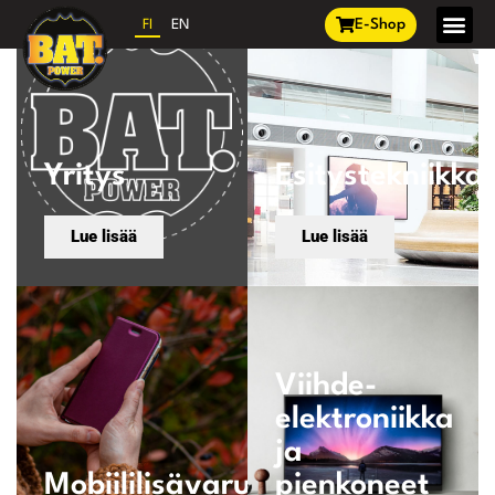
E-Shop
FI
EN
Yritys
Esitystekniikka
Lue lisää
Lue lisää
Viihde-
elektroniikka
ja
Mobiililisävarusteet
pienkoneet