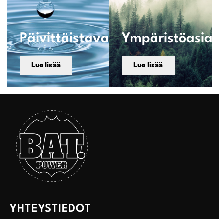
Päivittäistavara
Ympäristöasiat
Lue lisää
Lue lisää
YHTEYSTIEDOT