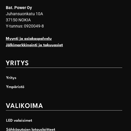
Bat. Power Oy
Juhansuonkatu 10A
37150 NOKIA
Y-tunnus: 0920049-8
Myynti ja asiakaspalvelu
Jälkimarkkinointi ja takuuasiat
YRITYS
Yritys
Ympäristö
VALIKOIMA
LED valaisimet
Sähköautojen latauslaitteet